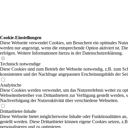
Cookie-Einstellungen
Diese Webseite verwendet Cookies, um Besuchern ein optimales Nutzere
werden nur angezeigt, wenn die entsprechende Option aktiviert ist. Di
erfolgen. Weitere Informationen hierzu in der Datenschutzerklärung.
Technisch notwendige
Diese Cookies sind zum Betrieb der Webseite notwendig, z.B. zum Sch
konsistenten und der Nachfrage angepassten Erscheinungsbilds der Sei
Analytische
Diese Cookies werden verwendet, um das Nutzererlebnis weiter zu optim
Webseitenbetreiber von Drittanbietern zur Verfügung gestellt werden, 
Nachverfolgung der Nutzeraktivität über verschiedene Webseiten.
Drittanbieter-Inhalte
Diese Webseite bietet möglicherweise Inhalte oder Funktionalitäten an,
gestellt werden. Diese Drittanbieter können eigene Cookies setzen, z.B
personalisieren und zu optimieren.