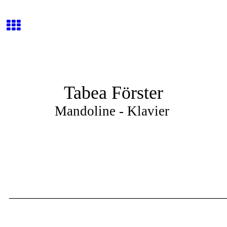
Tabea Förster
Mandoline - Klavier
___________________________________________
2024